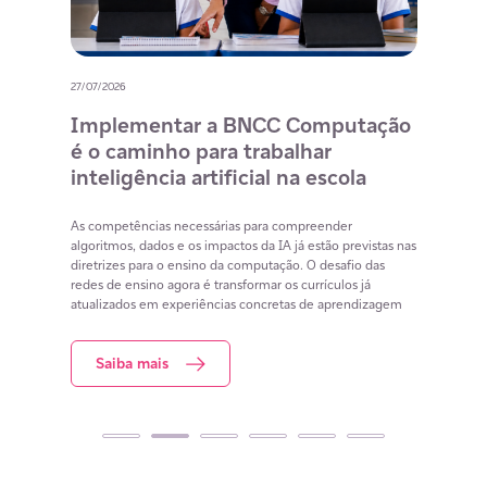
27/07/2026
20/07/
o
Implementar a BNCC Computação
12 
é o caminho para trabalhar
des
m
inteligência artificial na escola
com
na 
cia
As competências necessárias para compreender
lacunas
algoritmos, dados e os impactos da IA já estão previstas nas
Lista 
iar
diretrizes para o ensino da computação. O desafio das
conteú
redes de ensino agora é transformar os currículos já
estuda
atualizados em experiências concretas de aprendizagem
resol
Saiba mais
S