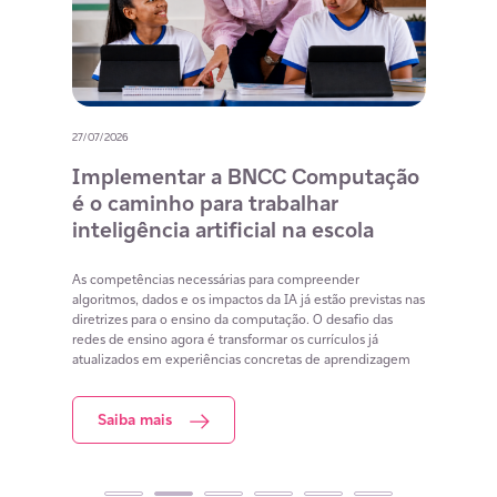
27/07/2026
20/07/
o
Implementar a BNCC Computação
12 
é o caminho para trabalhar
des
m
inteligência artificial na escola
com
na 
cia
As competências necessárias para compreender
lacunas
algoritmos, dados e os impactos da IA já estão previstas nas
Lista 
iar
diretrizes para o ensino da computação. O desafio das
conteú
redes de ensino agora é transformar os currículos já
estuda
atualizados em experiências concretas de aprendizagem
resol
Saiba mais
S