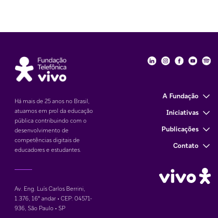
Fundação Telefôni
Fundação Tele
Fundação 
Funda
Fu
A Fundação
Há mais de 25 anos no Brasil,
atuamos em prol da educação
Iniciativas
pública contribuindo com o
Publicações
desenvolvimento de
competências digitais de
Contato
educadores e estudantes.
Av. Eng. Luís Carlos Berrini,
1.376
,
16° andar • CEP: 04571-
936
,
São Paulo • SP