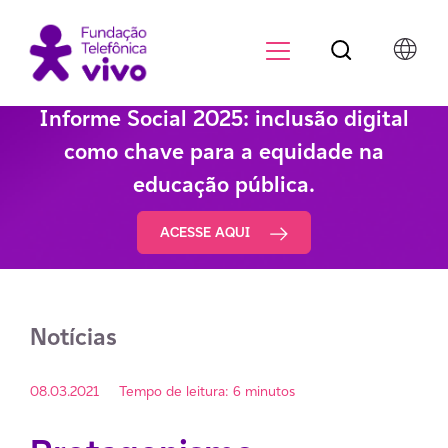
Botão de pesqu
Menu para di
Informe Social 2025: inclusão digital
como chave para a equidade na
educação pública.
ACESSE AQUI
Notícias
08.03.2021
Tempo de leitura: 6 minutos