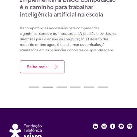
é o caminho para trabalhar
des
m
inteligência artificial na escola
com
na 
cia
As competências necessárias para compreender
lacunas
algoritmos, dados e os impactos da IA já estão previstas nas
Lista 
iar
diretrizes para o ensino da computação. O desafio das
conteú
redes de ensino agora é transformar os currículos já
estuda
atualizados em experiências concretas de aprendizagem
resol
Saiba mais
S
Fundação Telefôni
Fundação Tele
Fundação 
Funda
Fu