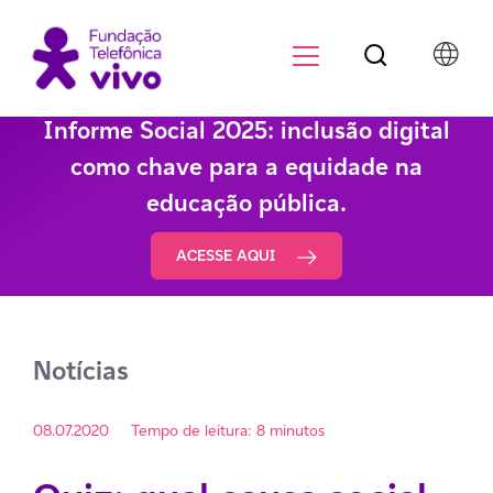
Botão de pesqu
Menu para di
Informe Social 2025: inclusão digital
como chave para a equidade na
educação pública.
ACESSE AQUI
Notícias
08.07.2020
Tempo de leitura: 8 minutos