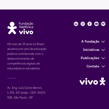
Fundação Telefôni
Fundação Tele
Fundação 
Funda
Fu
A Fundação
Há mais de 25 anos no Brasil,
atuamos em prol da educação
Iniciativas
pública contribuindo com o
Publicações
desenvolvimento de
competências digitais de
Contato
educadores e estudantes.
Av. Eng. Luís Carlos Berrini,
1.376
,
16° andar • CEP: 04571-
936
,
São Paulo • SP