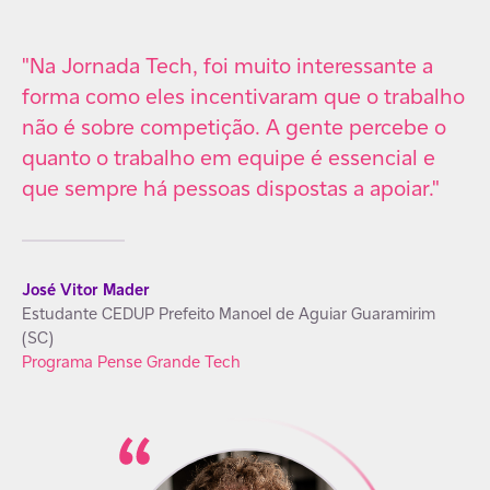
s,
"Na Jornada Tech, foi muito interessante a
“O
forma como eles incentivaram que o trabalho
im
s,
não é sobre competição. A gente percebe o
pr
quanto o trabalho em equipe é essencial e
tr
a
que sempre há pessoas dispostas a apoiar."
tr
em
ca
de
me
José Vitor Mader
Estudante CEDUP Prefeito Manoel de Aguiar Guaramirim
(SC)
Programa Pense Grande Tech
Gl
 –
Pr
Pr