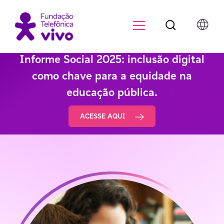
Botão de pesqu
Menu para di
Informe Social 2025: inclusão digital
como chave para a equidade na
educação pública.
ACESSE AQUI