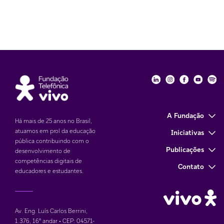
Fundação Telefôni
Fundação Tele
Fundação 
Funda
Fu
A Fundação
Há mais de 25 anos no Brasil,
atuamos em prol da educação
Iniciativas
pública contribuindo com o
Publicações
desenvolvimento de
competências digitais de
Contato
educadores e estudantes.
Av. Eng. Luís Carlos Berrini,
1.376
,
16° andar • CEP: 04571-