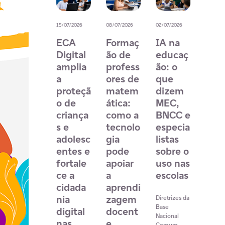
20/07/2026
15/07/2026
08/07/2026
02/07/2026
31/07/2
12
ECA
Formaç
IA na
Com
jogos
Digital
ão de
educaç
tecn
gratuit
amplia
profess
ão: o
gia, 
os para
a
ores de
que
e
desenv
proteçã
matem
dizem
for
olver
o de
ática:
MEC,
ão
pensa
criança
como a
BNCC e
doc
mento
s e
tecnolo
especia
e
compu
adolesc
gia
listas
fort
taciona
entes e
pode
sobre o
cem
l e
fortale
apoiar
uso nas
rec
raciocí
ce a
a
escolas
osiç
nio
cidada
aprendi
da
lógico
nia
zagem
apre
Diretrizes da
Base
na
digital
docent
zag
Nacional
escola
nas
e
Comum