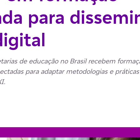
da para dissemi
igital
tarias de educação no Brasil recebem formaç
ectadas para adaptar metodologias e práticas
I.
p
ail
ia Facebook
har via LinkedIn