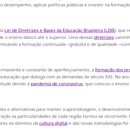
r o desempenho, aplicar políticas públicas e investir na formaç
ela
Lei de Diretrizes e Bases da Educação Brasileira (LDB)
, que 
e o ensino básico até o superior. Uma dessas
diretrizes
caminha
erminando a formação continuada —gratuita e de qualidade —co
rmanente e constante de aperfeiçoamento, a
formação dos pr
 educação que dialoga com as demandas do século XXI. No ano 
retudo devido à
pandemia de coronavírus
, que colocou o ensin
.
ões e alternativas para manter a aprendizagem, o desenvolvim
ação as particularidades de cada região tornou-se recorrente.
dores no domínio da
cultura digital
e das novas metodologias foi