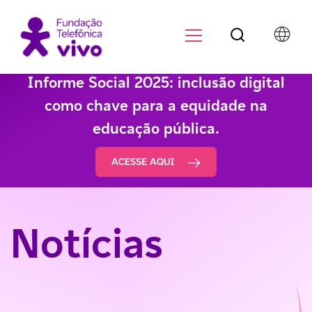
Botão de pesqu
Menu para di
Informe Social 2025: inclusão digital
como chave para a equidade na
educação pública.
ACESSE AQUI
Notícias