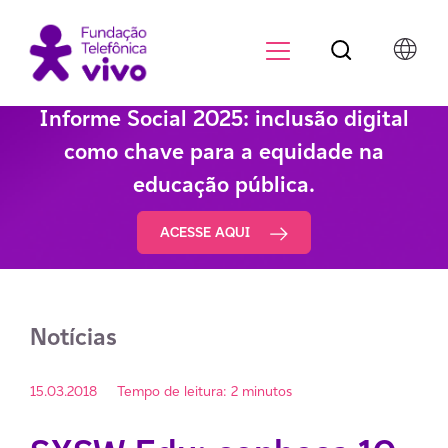
Botão de pesqu
Menu para di
Informe Social 2025: inclusão digital
como chave para a equidade na
educação pública.
ACESSE AQUI
Notícias
15.03.2018
Tempo de leitura: 2 minutos