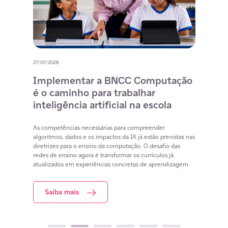
27/07/2026
20/07/
o
Implementar a BNCC Computação
12 
é o caminho para trabalhar
des
m
inteligência artificial na escola
com
na 
cia
As competências necessárias para compreender
lacunas
algoritmos, dados e os impactos da IA já estão previstas nas
Lista 
iar
diretrizes para o ensino da computação. O desafio das
conteú
redes de ensino agora é transformar os currículos já
estuda
atualizados em experiências concretas de aprendizagem
resol
Saiba mais
S