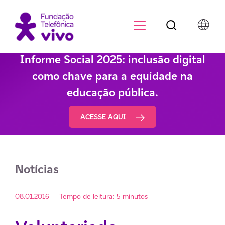
Botão de pesqu
Menu para di
Informe Social 2025: inclusão digital
como chave para a equidade na
educação pública.
ACESSE AQUI
Notícias
08.01.2016
Tempo de leitura: 5 minutos