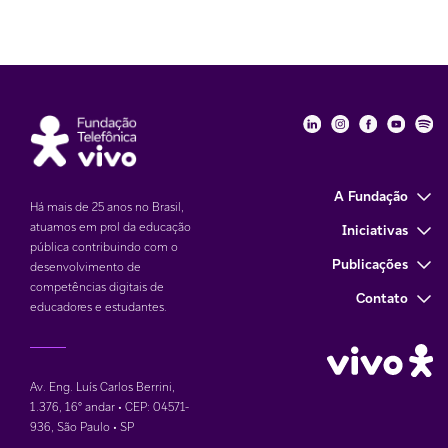
Fundação Telefôni
Fundação Tele
Fundação 
Funda
Fu
A Fundação
Há mais de 25 anos no Brasil,
atuamos em prol da educação
Iniciativas
pública contribuindo com o
Publicações
desenvolvimento de
competências digitais de
Contato
educadores e estudantes.
Av. Eng. Luís Carlos Berrini,
1.376
,
16° andar • CEP: 04571-
936
,
São Paulo • SP