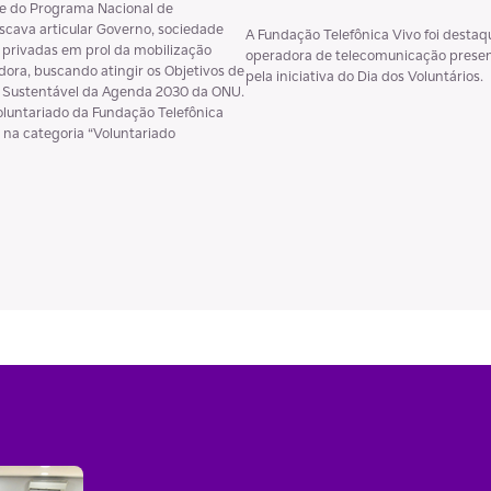
te do Programa Nacional de
scava articular Governo, sociedade
A Fundação Telefônica Vivo foi destaq
es privadas em prol da mobilização
operadora de telecomunicação presen
dora, buscando atingir os Objetivos de
pela iniciativa do Dia dos Voluntários.
 Sustentável da Agenda 2030 da ONU.
luntariado da Fundação Telefônica
 na categoria “Voluntariado