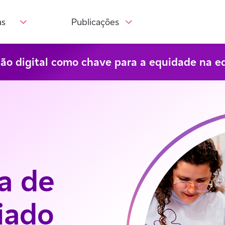
as
Publicações
são digital como chave para a equidade na e
a de
iado