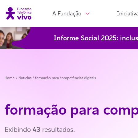
A Fundação
Iniciativ
Informe Social 2025: inclu
Home
/ Notícias /
formação para competências digitais
formação para compe
Exibindo
43
resultados.