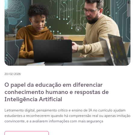
20/02/2026
O papel da educação em diferenciar
conhecimento humano e respostas de
Inteligência Artificial
Letramento digital, pensamento crítico e ensino de IA no currículo ajudam
estudantes a reconhecerem quando há compreensão real ou apenas imitação
convincente, e a avaliarem informações com mais segurança