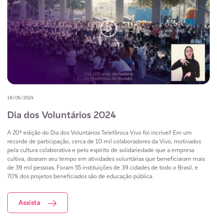
18/06/2024
Dia dos Voluntários 2024
A 20ª edição do Dia dos Voluntários Telefônica Vivo foi incrível! Em um
recorde de participação, cerca de 10 mil colaboradores da Vivo, motivados
pela cultura colaborativa e pelo espírito de solidariedade que a empresa
cultiva, doaram seu tempo em atividades voluntárias que beneficiaram mais
de 39 mil pessoas. Foram 55 instituições de 39 cidades de todo o Brasil, e
70% dos projetos beneficiados são de educação pública.
Assista