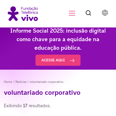
Botão de pesqu
Menu para di
Informe Social 2025: inclusão digital
como chave para a equidade na
educação pública.
ACESSE AQUI
Home
/ Notícias /
voluntariado corporativo
voluntariado corporativo
Exibindo
17
resultados.