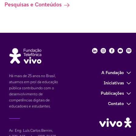
Pesquisas e Conteúdos
Fundação Telefôni
Fundação Tele
Fundação 
Funda
Fu
A Fundação
Há mais de 25 anos no Brasil,
atuamos em prol da educação
Iniciativas
pública contribuindo com o
Publicações
desenvolvimento de
competências digitais de
Contato
educadores e estudantes.
Av. Eng. Luís Carlos Berrini,