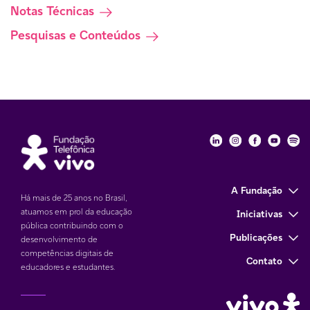
Notas Técnicas
Pesquisas e Conteúdos
Fundação Telefôni
Fundação Tele
Fundação 
Funda
Fu
A Fundação
Há mais de 25 anos no Brasil,
atuamos em prol da educação
Iniciativas
pública contribuindo com o
Publicações
desenvolvimento de
competências digitais de
Contato
educadores e estudantes.