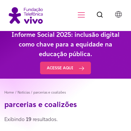
Botão de pesqu
Menu para di
Informe Social 2025: inclusão digital
como chave para a equidade na
educação pública.
ACESSE AQUI
Home
/ Notícias /
parcerias e coalizões
parcerias e coalizões
Exibindo
19
resultados.