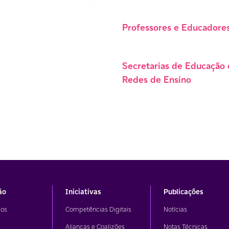
Professores e Educadore
Secretarias de Educação 
Redes de Ensino
ão
Iniciativas
Publicações
os
Competências Digitais
Notícias
Alianças e Coalizões
Notas Técnicas