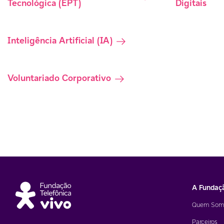
Tecnológica (EPT)
Digitais
Inteligência Artificial (IA)
Voluntariado Corporativo
A Fundaç
Quem Som
Parceiros