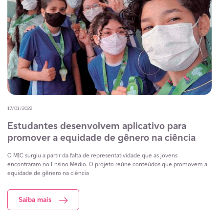
17/01/2022
Estudantes desenvolvem aplicativo para
promover a equidade de gênero na ciência
O MIC surgiu a partir da falta de representatividade que as jovens
encontraram no Ensino Médio. O projeto reúne conteúdos que promovem a
equidade de gênero na ciência
Saiba mais