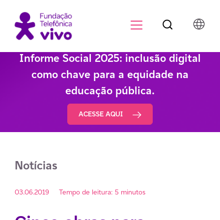
Botão de pesqu
Menu para di
Informe Social 2025: inclusão digital
como chave para a equidade na
educação pública.
ACESSE AQUI
Notícias
03.06.2019
Tempo de leitura: 5 minutos