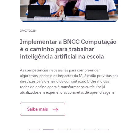
27/07/2026
20/07/
o
Implementar a BNCC Computação
12 
é o caminho para trabalhar
des
m
inteligência artificial na escola
com
na 
cia
As competências necessárias para compreender
lacunas
algoritmos, dados e os impactos da IA já estão previstas nas
Lista 
iar
diretrizes para o ensino da computação. O desafio das
conteú
redes de ensino agora é transformar os currículos já
estuda
atualizados em experiências concretas de aprendizagem
resol
Saiba mais
S