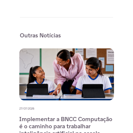
Outras Notícias
27/07/2026
20/07/
o
Implementar a BNCC Computação
12 
é o caminho para trabalhar
des