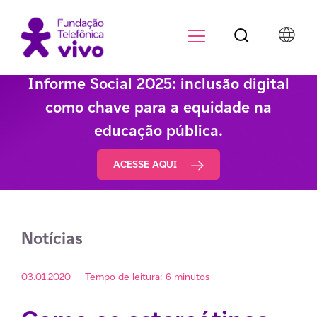
Botão de pesqu
Menu para di
Informe Social 2025: inclusão digital
como chave para a equidade na
educação pública.
ACESSE AQUI
Notícias
03.01.2020
Tempo de leitura: 6 minutos