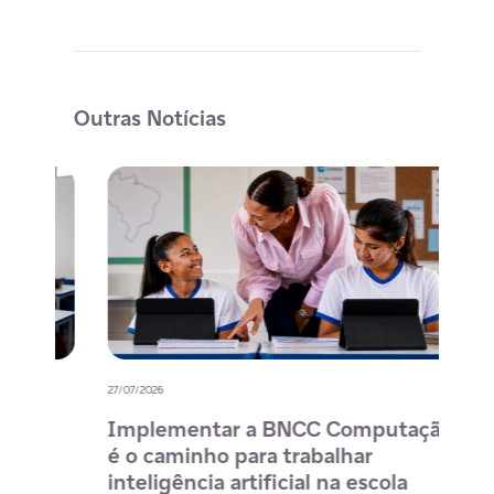
Outras Notícias
27/07/2026
20/07/
o
Implementar a BNCC Computação
12 
é o caminho para trabalhar
des
m
inteligência artificial na escola
com