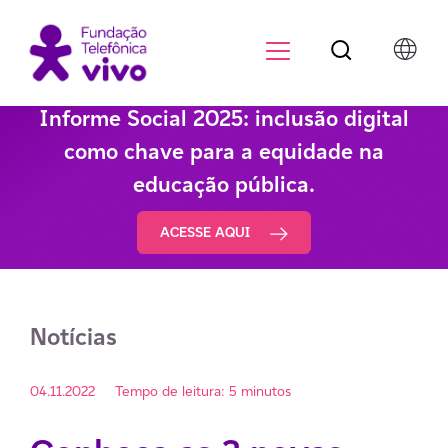
Botão de pesqu
Menu para di
Informe Social 2025: inclusão digital
como chave para a equidade na
educação pública.
ACESSE AQUI
Notícias
04.11.2022
Tempo de leitura: 5 minutos