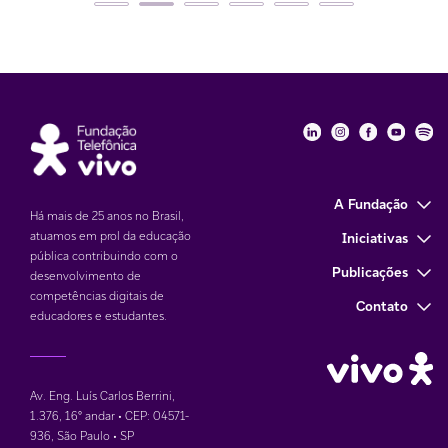
Fundação Telefôni
Fundação Tele
Fundação 
Funda
Fu
A Fundação
Há mais de 25 anos no Brasil,
atuamos em prol da educação
Iniciativas
pública contribuindo com o
Publicações
desenvolvimento de
competências digitais de
Contato
educadores e estudantes.
Av. Eng. Luís Carlos Berrini,
1.376
,
16° andar • CEP: 04571-
936
,
São Paulo • SP