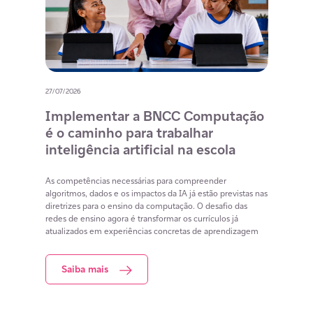
27/07/2026
20/07/
o
Implementar a BNCC Computação
12 
é o caminho para trabalhar
des
m
inteligência artificial na escola
com
na 
cia
As competências necessárias para compreender
lacunas
algoritmos, dados e os impactos da IA já estão previstas nas
Lista 
iar
diretrizes para o ensino da computação. O desafio das
conteú
redes de ensino agora é transformar os currículos já
estuda
atualizados em experiências concretas de aprendizagem
resol
Saiba mais
S