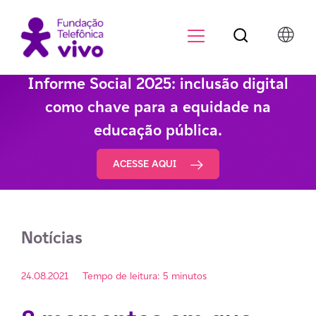
Botão de pesqu
Menu para di
Informe Social 2025: inclusão digital
como chave para a equidade na
educação pública.
ACESSE AQUI
Notícias
24.08.2021
Tempo de leitura: 5 minutos