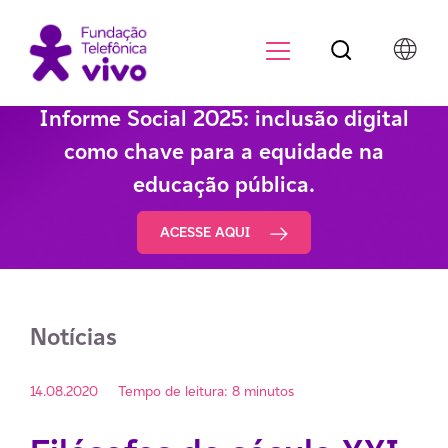
Botão de pesqu
Menu para di
Informe Social 2025: inclusão digital
como chave para a equidade na
educação pública.
ACESSE AQUI
Notícias
14.08.2020
Tempo de leitura: 8 minutos