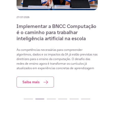
27/07/2026
20/07/
o
Implementar a BNCC Computação
12 
é o caminho para trabalhar
des
m
inteligência artificial na escola
com
na 
cia
As competências necessárias para compreender
lacunas
algoritmos, dados e os impactos da IA já estão previstas nas
Lista 
iar
diretrizes para o ensino da computação. O desafio das
conteú
redes de ensino agora é transformar os currículos já
estuda
atualizados em experiências concretas de aprendizagem
resol
Saiba mais
S