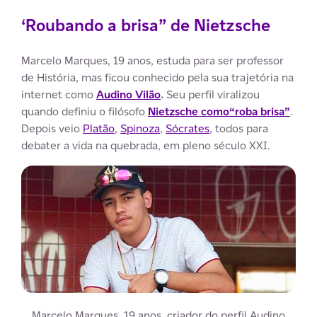
‘Roubando a brisa” de Nietzsche
Marcelo Marques, 19 anos, estuda para ser professor
de História, mas ficou conhecido pela sua trajetória na
internet como
Audino Vilão
.
Seu perfil viralizou
quando definiu o filósofo
Nietzsche como“roba brisa”
.
Depois veio
Platão
,
Spinoza
,
Sócrates
, todos para
debater a vida na quebrada, em pleno século XXI.
Marcelo Marques, 19 anos, criador do perfil Audino