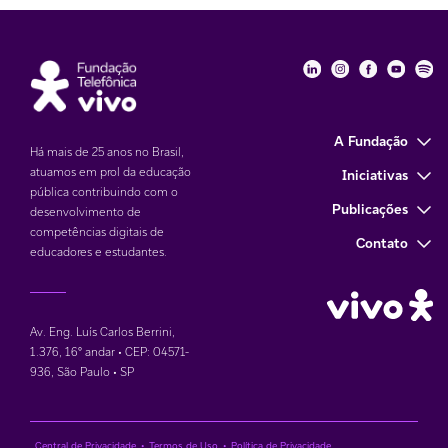
Fundação Telefôni
Fundação Tele
Fundação 
Funda
Fu
A Fundação
Há mais de 25 anos no Brasil,
atuamos em prol da educação
Iniciativas
pública contribuindo com o
Publicações
desenvolvimento de
competências digitais de
Contato
educadores e estudantes.
Av. Eng. Luís Carlos Berrini,
1.376
,
16° andar • CEP: 04571-
936
,
São Paulo • SP
Central de Privacidade
•
Termos de Uso
•
Política de Privacidade