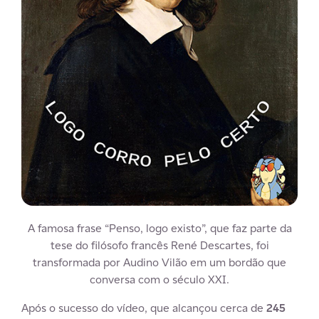
A famosa frase “Penso, logo existo”, que faz parte da
tese do filósofo francês René Descartes, foi
transformada por Audino Vilão em um bordão que
conversa com o século XXI.
Após o sucesso do vídeo, que alcançou cerca de
245