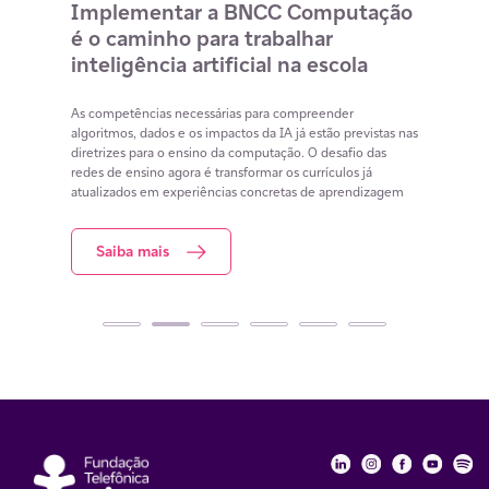
o
Implementar a BNCC Computação
12 
é o caminho para trabalhar
des
m
inteligência artificial na escola
com
na 
cia
As competências necessárias para compreender
lacunas
algoritmos, dados e os impactos da IA já estão previstas nas
Lista 
iar
diretrizes para o ensino da computação. O desafio das
conteú
redes de ensino agora é transformar os currículos já
estuda
atualizados em experiências concretas de aprendizagem
resol
Saiba mais
S
Fundação Telefôni
Fundação Tele
Fundação 
Funda
Fu