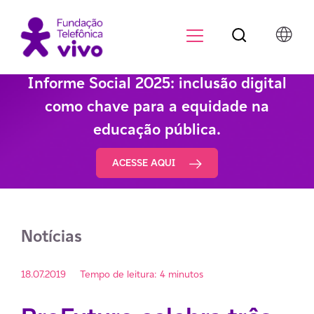
Botão de pesqu
Menu para di
Informe Social 2025: inclusão digital
como chave para a equidade na
educação pública.
ACESSE AQUI
Notícias
18.07.2019
Tempo de leitura: 4 minutos