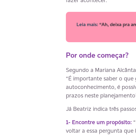
Leia mais:
“Ah, deixa pra a
Por onde começar?
Segundo a Mariana Alcântara
“É importante saber o que g
autoconhecimento, é possíve
prazos neste planejamento”,
Já Beatriz indica três pass
1- Encontre um propósito:
“
voltar a essa pergunta que 