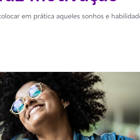
 colocar em prática aqueles sonhos e habilida
p
ail
ia Facebook
har via LinkedIn