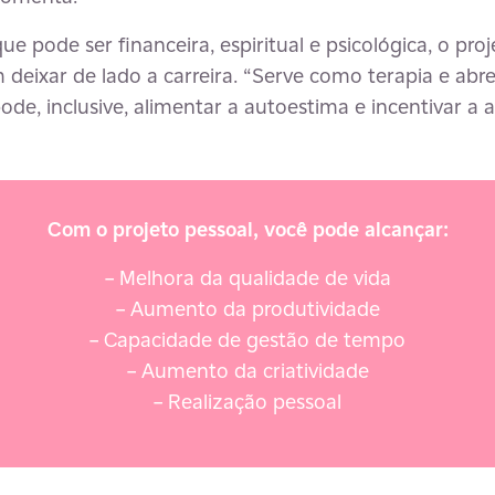
que pode ser financeira, espiritual e psicológica, o pr
 deixar de lado a carreira. “Serve como terapia e abr
pode, inclusive, alimentar a autoestima e incentivar a 
Com o projeto pessoal, você pode alcançar:
– Melhora da qualidade de vida
– Aumento da produtividade
– Capacidade de gestão de tempo
– Aumento da criatividade
– Realização pessoal