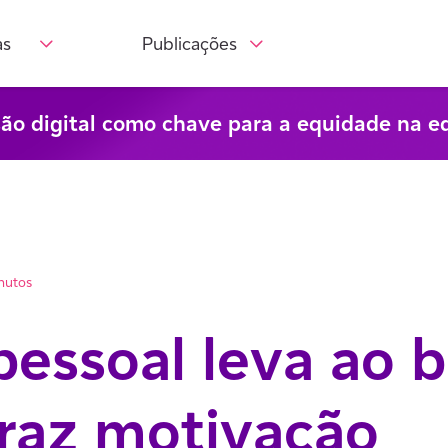
as
Publicações
são digital como chave para a equidade na e
nutos
pessoal leva ao 
traz motivação