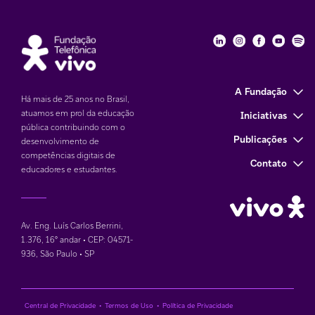
Fundação Telefôni
Fundação Tele
Fundação 
Funda
Fu
A Fundação
Há mais de 25 anos no Brasil,
atuamos em prol da educação
Iniciativas
pública contribuindo com o
Publicações
desenvolvimento de
competências digitais de
Contato
educadores e estudantes.
Av. Eng. Luís Carlos Berrini,
1.376
,
16° andar • CEP: 04571-
936
,
São Paulo • SP
Central de Privacidade
•
Termos de Uso
•
Política de Privacidade