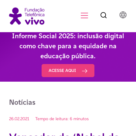
Botão de pesqu
Menu para di
Informe Social 2025: inclusão digital
como chave para a equidade na
educação pública.
ACESSE AQUI
Notícias
26.02.2021
Tempo de leitura: 6 minutos