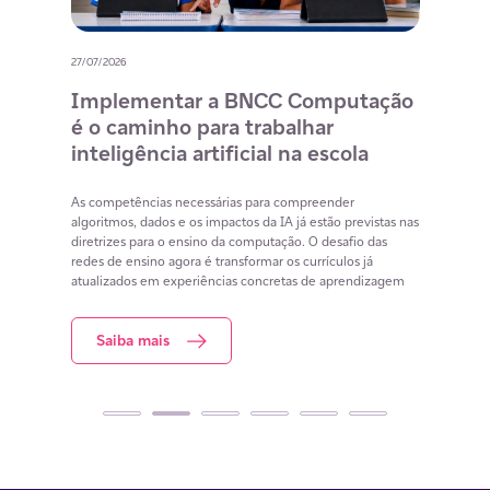
27/07/2026
20/07/
o
Implementar a BNCC Computação
12 
é o caminho para trabalhar
des
m
inteligência artificial na escola
com
na 
cia
As competências necessárias para compreender
lacunas
algoritmos, dados e os impactos da IA já estão previstas nas
Lista 
iar
diretrizes para o ensino da computação. O desafio das
conteú
redes de ensino agora é transformar os currículos já
estuda
atualizados em experiências concretas de aprendizagem
resol
Saiba mais
S