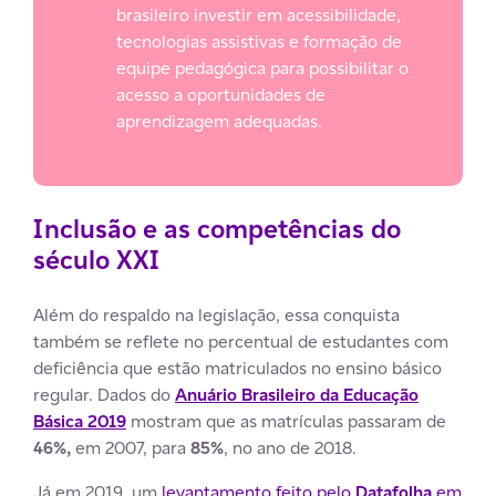
brasileiro investir em acessibilidade,
tecnologias assistivas e formação de
equipe pedagógica para possibilitar o
acesso a oportunidades de
aprendizagem adequadas.
Inclusão e as competências do
século XXI
Além do respaldo na legislação, essa conquista
também se reflete no percentual de estudantes com
deficiência que estão matriculados no ensino básico
regular. Dados do
Anuário Brasileiro da Educação
Básica 2019
mostram que as matrículas passaram de
46%,
em 2007, para
85%
, no ano de 2018.
Já em 2019, um
levantamento feito pelo
Datafolha
em