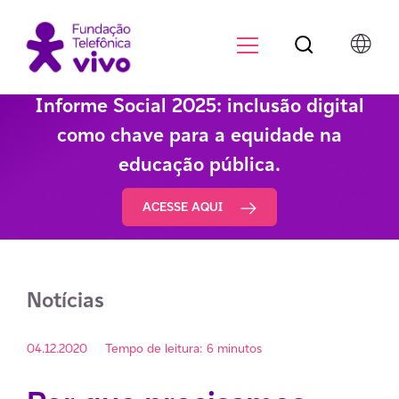
Botão de pesqu
Menu para di
Informe Social 2025: inclusão digital
como chave para a equidade na
educação pública.
ACESSE AQUI
Notícias
04.12.2020
Tempo de leitura: 6 minutos