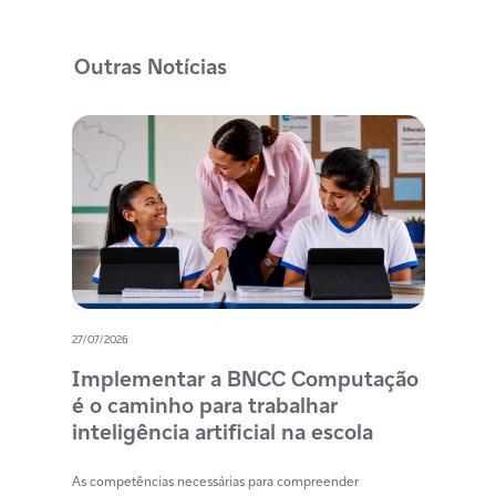
Outras Notícias
27/07/2026
20/07/
o
Implementar a BNCC Computação
12 
é o caminho para trabalhar
des
m
inteligência artificial na escola
com
na 
cia
As competências necessárias para compreender