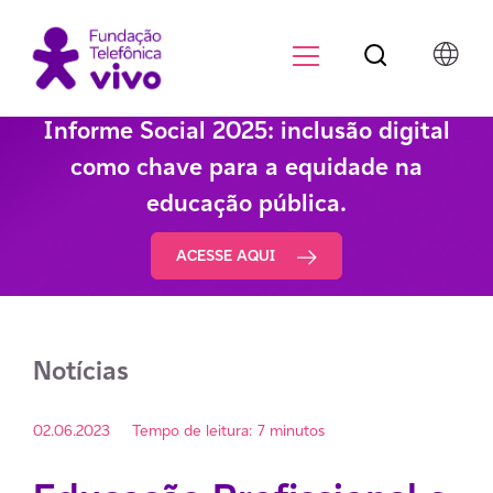
Botão de pesqu
Menu para di
Informe Social 2025: inclusão digital
como chave para a equidade na
educação pública.
ACESSE AQUI
Notícias
02.06.2023
Tempo de leitura: 7 minutos