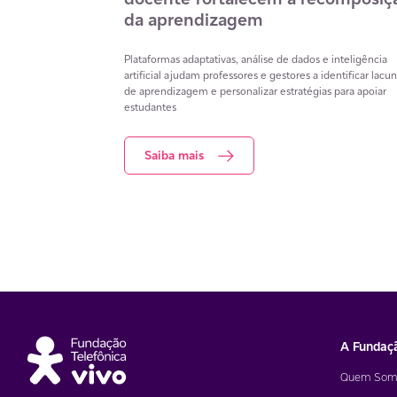
a
cidadania digital nas escolas
o que transformam
A atualização do Estatuto da Criança e do Adolescente
ativos e ajudam
incorpora novos desafios do ambiente digital e amplia a
nciais para a
responsabilidade das escolas na formação dos estudantes
Para apoiar educadores, a Fundação Telefônica Vivo ofer
gratuitamente o curso Cidadania Digital, da plataforma Es
Conectadas.
Saiba mais
A Fundaç
Quem Som