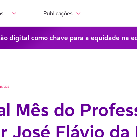
as
Publicações
são digital como chave para a equidade na e
nutos
l Mês do Profess
 José Flávio da