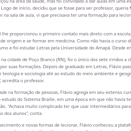
eçou na área da saúde, mas foi convidado a dar aulas em uma e
. Logo de início, decidiu que se fosse para ser professor, queria
 na sala de aula, vi que precisava ter uma formação para lecio
l lhe proporcionou o primeiro contato mais direto com a escola
a de origem e se formar em medicina. Como não havia o curso d
umo e foi estudar Letras pela Universidade do Amapá. Desde en
na cidade de Poço Branco (RN), foi o único dos sete irmãos a 
 por suas formações. Depois de graduado em Letras, Flávio pas
e teologia e sociologia até ao estudo do meio ambiente e geogr
acredita o professor.
ade na formação de pessoas, Flávio agrega em seu extenso curr
 estudo do Sistema Braille, em uma época em que não havia te
ão. “Achava muito complicado ter que usar intermediários para 
ão dos alunos”, conta.
ecimento e novas formas de lecionar, Flávio conheceu a plata