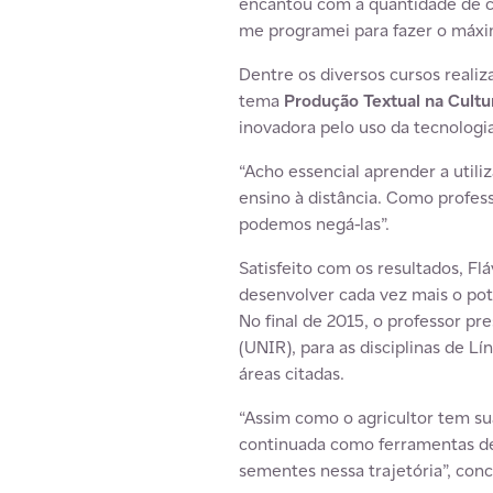
encantou com a quantidade de cu
me programei para fazer o máxim
Dentre os diversos cursos reali
tema
Produção Textual na Cultur
inovadora pelo uso da tecnologia
“Acho essencial aprender a util
ensino à distância. Como profes
podemos negá-las”.
Satisfeito com os resultados, F
desenvolver cada vez mais o pot
No final de 2015, o professor p
(UNIR), para as disciplinas de L
áreas citadas.
“Assim como o agricultor tem su
continuada como ferramentas de
sementes nessa trajetória”, concl