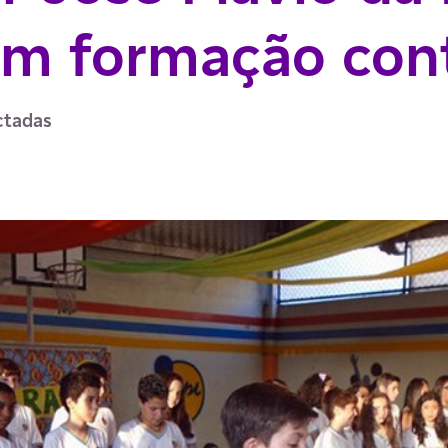
em formação con
ctadas
p
ail
ia Facebook
har via LinkedIn