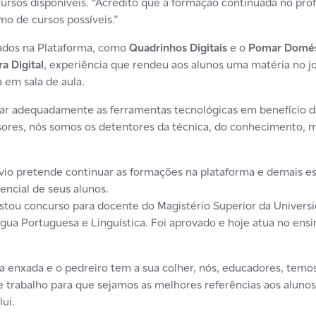
rsos disponíveis. “Acredito que a formação continuada no profe
o de cursos possíveis.”
zados na Plataforma, como
Quadrinhos Digitais
e o
Pomar Domés
a Digital
, experiência que rendeu aos alunos uma matéria no jo
 em sala de aula.
izar adequadamente as ferramentas tecnológicas em benefício d
sores, nós somos os detentores da técnica, do conhecimento, 
lávio pretende continuar as formações na plataforma e demais e
encial de seus alunos.
restou concurso para docente do Magistério Superior da Univer
íngua Portuguesa e Linguística. Foi aprovado e hoje atua no ens
a enxada e o pedreiro tem a sua colher, nós, educadores, temos
 trabalho para que sejamos as melhores referências aos alunos
ui.