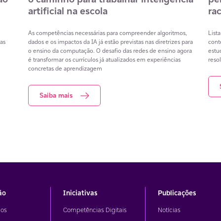
apoiar a aprendizagem docente
es
Resultados da Prova Nacional Docente evidenciam desafios na
Dire
formação de professores e mostram como tecnologias digitais
e ou
.
podem apoiar o desenvolvimento profissional docente e
arti
ece
contribuir para a aprendizagem em matemática.
prot
colas
Saiba mais
ão
Iniciativas
Publicações
os
Competências Digitais
Notícias