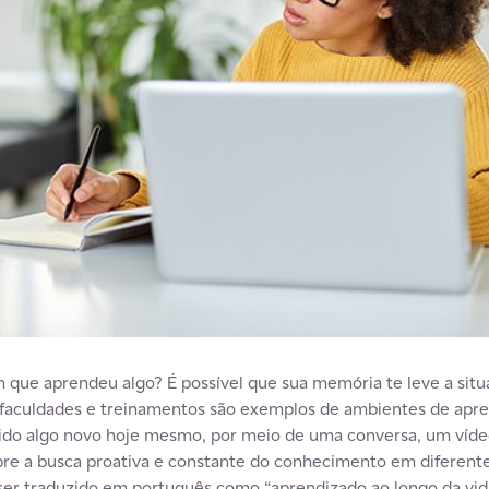
 que aprendeu algo? É possível que sua memória te leve a sit
, faculdades e treinamentos são exemplos de ambientes de ap
dido algo novo hoje mesmo, por meio de uma conversa, um víd
bre a busca proativa e constante do conhecimento em diferent
ser traduzido em português como “aprendizado ao longo da vida