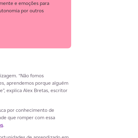
, mente e emoções para
autonomia por outros
ndizagem. “Não fomos
ezes, aprendemos porque alguém
 explica Alex Bretas, escritor
busca por conhecimento de
ende que romper com essa
os
.
oportunidades de aprendizado em