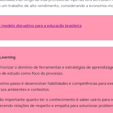
ra um trabalho de alto rendimento, considerando a economia m
z modelo disruptivo para a educação brasileira
 Learning
iorizar o domínio de ferramentas e estratégias de aprendizag
to de estudo como foco do processo.
imo passo é desenvolver habilidades e competências para exe
ersos ambientes e contextos.
o importante quanto ter o conhecimento é saber usá-lo para res
ecendo relações de respeito e empatia para solucionar probl