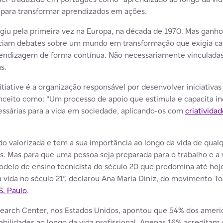
para transformar aprendizados em ações.
giu pela primeira vez na Europa, na década de 1970. Mas ganho
ciam debates sobre um mundo em transformação que exigia cada
endizagem de forma contínua. Não necessariamente vinculadas a
s.
tiative é a organização responsável por desenvolver iniciativa
nceito como: “Um processo de apoio que estimula e capacita ind
ssárias para a vida em sociedade, aplicando-os com
criativida
o valorizada e tem a sua importância ao longo da vida de qualq
 Mas para que uma pessoa seja preparada para o trabalho e a v
delo de ensino tecnicista do século 20 que predomina até hoje
a vida no século 21”, declarou Ana Maria Diniz, do movimento 
S. Paulo
.
search Center, nos Estados Unidos, apontou que 54% dos ameri
bilidades ao longo da vida profissional. Apenas 16% acreditam