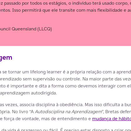
passado por todos os estágios, o indivíduo terá usado corpo
tos. Isso permitirá que ele transite com mais flexibilidade e 
ouncil Queensland (LLCQ)
agem
a se tornar um lifelong learner é a própria relação com a apre
prendizado sem supervisão ou controle. Na maior parte das v
 é importante e dita a forma como devemos interagir com ele”,
 aprendizagem autodirigida.
as vezes, associa disciplina à obediência. Mas isso dificulta a 
pria. No livro “A
Autodisciplina na Aprendizagem
”, Bretas def
e força de vontade, mas de entendimento e
mudança de hábit
a vida é prazeroso ou fácil. É preciso estar disposto a criar 