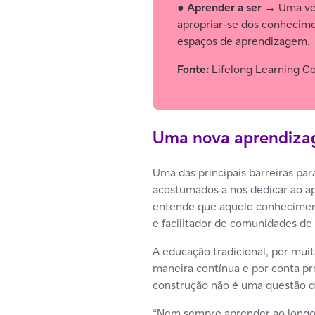
●
Aprender a ser
→ Uma vez 
apropriar-se dos conhecimen
espaços de aprendizagem.
Fonte:
Lifelong Learning C
Uma nova aprendiz
Uma das principais barreiras par
acostumados a nos dedicar ao a
entende que aquele conhecimento
e facilitador de comunidades de
A educação tradicional, por muit
maneira contínua e por conta pró
construção não é uma questão d
“Nem sempre aprender ao longo d