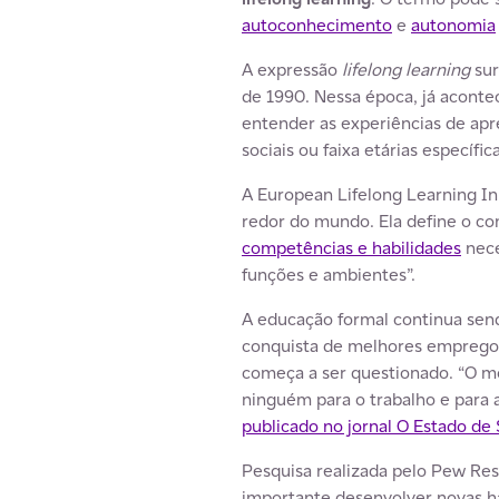
autoconhecimento
e
autonomia
A expressão
lifelong learning
sur
de 1990. Nessa época, já aconte
entender as experiências de apr
sociais ou faixa etárias específica
A European Lifelong Learning Ini
redor do mundo. Ela define o co
competências e habilidades
nece
funções e ambientes”.
A educação formal continua send
conquista de melhores empregos.
começa a ser questionado. “O mo
ninguém para o trabalho e para 
publicado no jornal O Estado de 
Pesquisa realizada pelo Pew Re
importante desenvolver novas ha