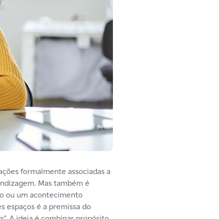
uações formalmente associadas a
rendizagem. Mas também é
eo ou um acontecimento
es espaços é a premissa do
”. A ideia é combinar propósito,