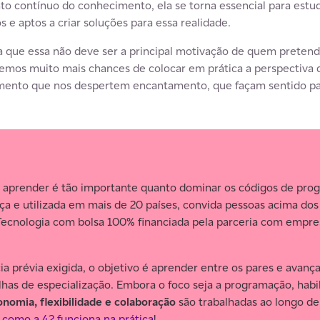
 contínuo do conhecimento, ela se torna essencial para estud
e aptos a criar soluções para essa realidade.
ta que essa não deve ser a principal motivação de quem pretend
Temos muito mais chances de colocar em prática a perspectiva d
mento que nos despertem encantamento, que façam sentido p
 aprender é tão importante quanto dominar os códigos de pro
ça e utilizada em mais de 20 países, convida pessoas acima dos
Tecnologia com bolsa 100% financiada pela parceria com empre
a prévia exigida, o objetivo é aprender entre os pares e avanç
ilhas de especialização. Embora o foco seja a programação, hab
onomia, flexibilidade e colaboração
são trabalhadas ao longo de
e
como a 42 funciona na prática
!