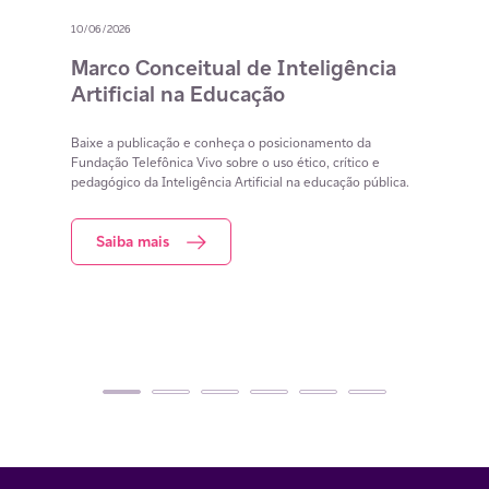
03/06/2026
Conceitual de Inteligência
Informe Social 2
ial na Educação
Baixe a publicação e confira 
Telefônica Vivo para a inclusã
licação e conheça o posicionamento da
efônica Vivo sobre o uso ético, crítico e
a Inteligência Artificial na educação pública.
Saiba mais
mais