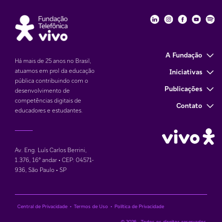
Fundação Telefôni
Fundação Tele
Fundação 
Funda
Fu
A Fundação
Há mais de 25 anos no Brasil,
atuamos em prol da educação
Iniciativas
pública contribuindo com o
Publicações
desenvolvimento de
competências digitais de
Contato
educadores e estudantes.
Av. Eng. Luís Carlos Berrini,
1.376
,
16° andar • CEP: 04571-
936
,
São Paulo • SP
Central de Privacidade
•
Termos de Uso
•
Política de Privacidade
© 2026 . Todos os direitos reservados.