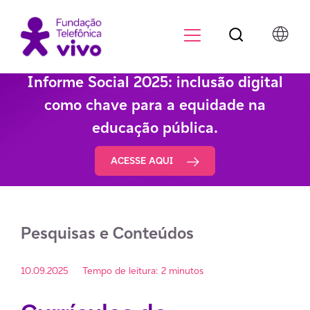
Botão de pesqu
Menu para di
Informe Social 2025: inclusão digital
como chave para a equidade na
educação pública.
ACESSE AQUI
Pesquisas e Conteúdos
10.09.2025
Tempo de leitura: 2 minutos