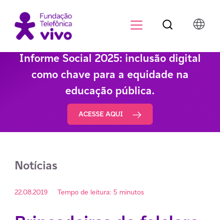
Botão de pesqu
Menu para di
Informe Social 2025: inclusão digital
como chave para a equidade na
educação pública.
ACESSE AQUI
Notícias
22.08.2019
Tempo de leitura: 5 minutos