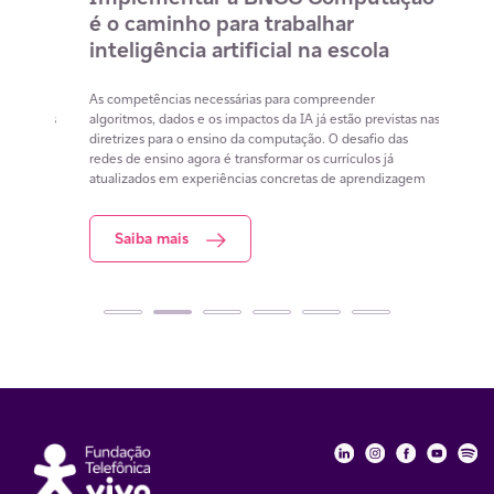
é o caminho para trabalhar
des
m
inteligência artificial na escola
com
na 
cia
As competências necessárias para compreender
lacunas
algoritmos, dados e os impactos da IA já estão previstas nas
Lista 
iar
diretrizes para o ensino da computação. O desafio das
conteú
redes de ensino agora é transformar os currículos já
estuda
atualizados em experiências concretas de aprendizagem
resol
Saiba mais
S
Fundação Telefôni
Fundação Tele
Fundação 
Funda
Fu