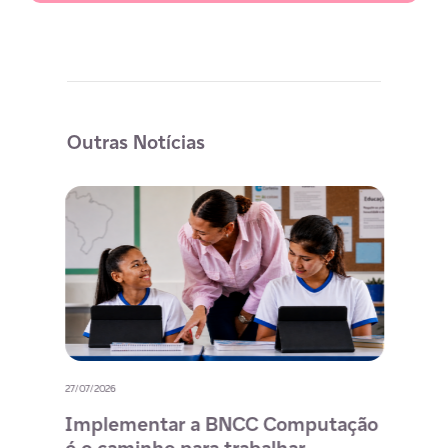
Outras Notícias
27/07/2026
20/07/
o
Implementar a BNCC Computação
12 