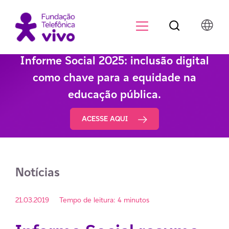
Botão de pesqu
Menu para di
Informe Social 2025: inclusão digital
como chave para a equidade na
educação pública.
ACESSE AQUI
Notícias
21.03.2019
Tempo de leitura: 4 minutos