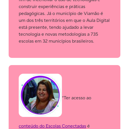
construir experiências e práticas
pedagógicas. Já o município de Viamão é
um dos três territórios em que o Aula Digital
está presente, tendo ajudado a levar
tecnologia e novas metodologias a 735
escolas em 32 municípios brasileiros.
“Ter acesso ao
conteúdo do Escolas Conectadas
é