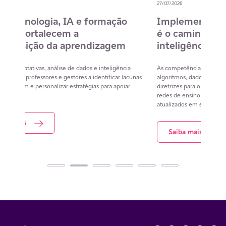
27/07/2026
20/0
ão
Implementar a BNCC Computação
12
é o caminho para trabalhar
de
em
inteligência artificial na escola
co
na
ência
As competências necessárias para compreender
ar lacunas
algoritmos, dados e os impactos da IA já estão previstas nas
List
poiar
diretrizes para o ensino da computação. O desafio das
cont
redes de ensino agora é transformar os currículos já
estu
atualizados em experiências concretas de aprendizagem
res
Saiba mais