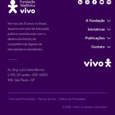
Fundação Telefôni
Fundação Tele
Fundação 
Funda
Fu
A Fundação
Há mais de 25 anos no Brasil,
atuamos em prol da educação
Iniciativas
pública contribuindo com o
Publicações
desenvolvimento de
competências digitais de
Contato
educadores e estudantes.
Av. Eng. Luís Carlos Berrini,
1.376
,
16° andar • CEP: 04571-
936
,
São Paulo • SP
Central de Privacidade
•
Termos de Uso
•
Política de Privacidade
© 2026 . Todos os direitos reservados.