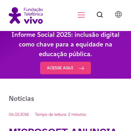
Botão de pesqu
Menu para di
Informe Social 2025: inclusão digital
como chave para a equidade na
educação pública.
ACESSE AQUI
Notícias
04.02.2016
Tempo de leitura: 2 minutos