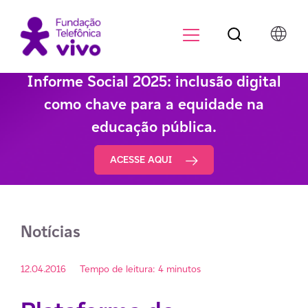
Botão de pesqu
Menu para di
Informe Social 2025: inclusão digital
como chave para a equidade na
educação pública.
ACESSE AQUI
Notícias
12.04.2016
Tempo de leitura: 4 minutos