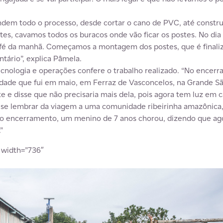
dem todo o processo, desde cortar o cano de PVC, até construir
es, cavamos todos os buracos onde vão ficar os postes. No dia
fé da manhã. Começamos a montagem dos postes, que é finaliz
tário”, explica Pâmela.
tecnologia e operações confere o trabalho realizado. “No ence
ade que fui em maio, em Ferraz de Vasconcelos, na Grande Sã
 e disse que não precisaria mais dela, pois agora tem luz em c
 lembrar da viagem a uma comunidade ribeirinha amazônica, s
o encerramento, um menino de 7 anos chorou, dizendo que agora
”
” width=”736″