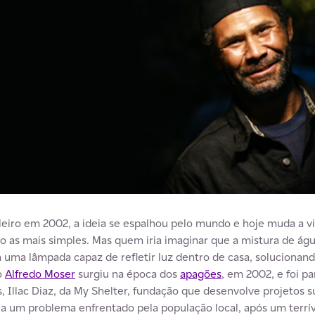
ileiro em 2002, a ideia se espalhou pelo mundo e hoje muda a v
o as mais simples. Mas quem iria imaginar que a mistura de ág
em uma lâmpada capaz de refletir luz dentro de casa, solucionan
o
Alfredo Moser
surgiu na época dos
apagões
, em 2002, e foi pa
s, Illac Diaz, da My Shelter, fundação que desenvolve projetos s
ria um problema enfrentado pela população local, após um terr