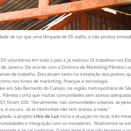
dade de luz que uma lâmpada de 55 watts, e não produz emissã
0 voluntários em todo o país e já realizou 15 trabalhos nos E
io de Janeiro. De acordo com a Diretora de Marketing Pâmela Lo
anais de trabalho. Eles atuam tanto na instalação dos postes, q
como nos times de marketing, finanças e tecnologia.
adas em São Bernardo do Campo, na região metropolitana de Sã
iás. Pâmela conta que muitas comunidades sem acesso adequado
17, foram 100. “Geralmente, nas comunidades urbanas, as pess
a, é escuro. Já as ribeirinhas não tem acesso a nada.”
lada, o projeto
Litro de Luz
inicia a atuação no local, três mes
essidades e integração com os moradores. “Analisamos se exi
ngajada e se vai participar. O mais legal é que não levamos o 