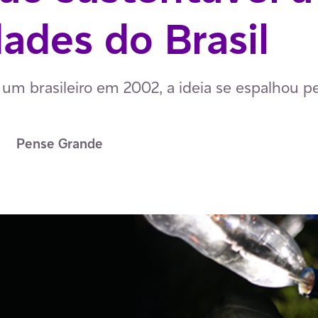
ades do Brasil
e um brasileiro em 2002, a ideia se espalhou
Pense Grande
p
ail
ia Facebook
har via LinkedIn