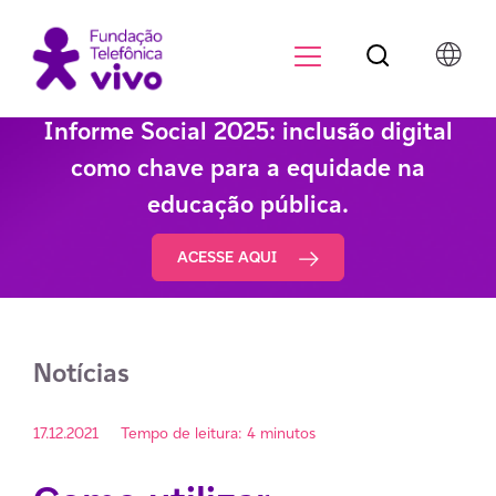
Botão de pesqu
Menu para di
Informe Social 2025: inclusão digital
como chave para a equidade na
educação pública.
ACESSE AQUI
Notícias
17.12.2021
Tempo de leitura: 4 minutos