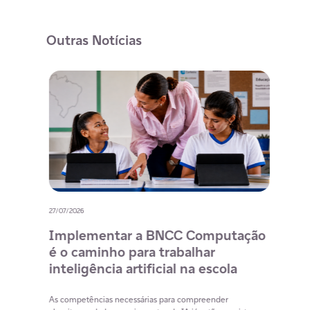
Outras Notícias
27/07/2026
20/07/
o
Implementar a BNCC Computação
12 
é o caminho para trabalhar
des
m
inteligência artificial na escola
com
na 
cia
As competências necessárias para compreender