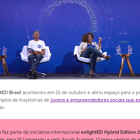
tED Brasil
aconteceu em 21 de outubro e abriu espaço para o p
mplos de trajetórias de
jovens e empreendedores sociais que e
ão.
 faz parte da iniciativa internacional
enlightED Hybrid Edition 
ha
, pela IE University e pelo South Summit. O tema central da 