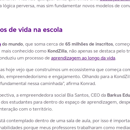
a lógica perversa, mas sim fundamentar novos modelos de convi
tos de vida na escola
a
do mundo
, que soma cerca de
65 milhões de inscritos
, começ
s, mais conhecido como
KondZilla
, não apenas se destaca pelo 
onduziu um processo de
aprendizagem ao longo da vida
.
mas hoje vejo que construímos um ecossistema que começa com
ão, empreendedorismo e engajamento. Olhando para a KondZill
 fundamental nessa caminhada”, afirma Konrad.
ctiva, a empreendedora social Bia Santos, CEO da
Barkus Edu
o dos estudantes para dentro do espaço de aprendizagem, despe
nteração com o território.
á contemplado dentro de uma sala de aula, por isso é importa
 habilidades porque meus professores trabalharam como media