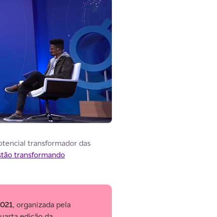
otencial transformador das
stão transformando
2021
, organizada pela
quarta edição da