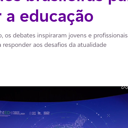
r a educação
, os debates inspiraram jovens e profissionai
a responder aos desafios da atualidade
p
ail
ia Facebook
har via LinkedIn