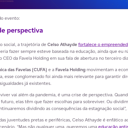
do evento:
de perspectiva
 social, a trajetória de
Celso Athayde
fortalece o empreendedo
ueria fazer sempre esteve baseada na educação, ainda que eu n
 o CEO da Favela Holding em sua fala de abertura no terceiro dia
nica das Favelas (CUFA)
e a
Favela Holding
movimentam a econ
, esse conglomerado foi ainda mais relevante para garantir dire
igualdades já existentes.
 viver vai além da pandemia, é uma crise de perspectiva. Quan
uturo, elas têm que fazer escolhas para sobreviver. Ou dividim
ntinuaremos dividindo as consequências da estagnação social”
as juventudes pretas e periféricas, Celso Athayde é enfático
 cenário. “Mas não qualquer uma, queremos uma
educação antir