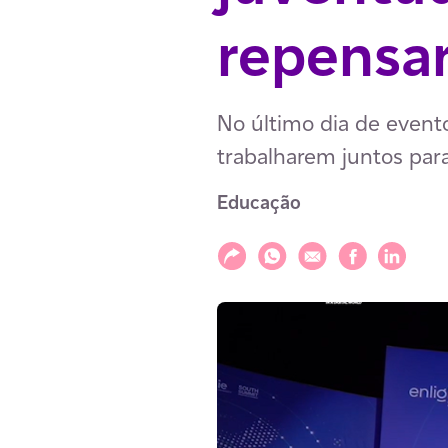
repensa
No último dia de evento
trabalharem juntos par
Educação
Compartilhar
Compartilhar via WhatsAp
Compartilhar via E-m
Compartilhar v
Compartil