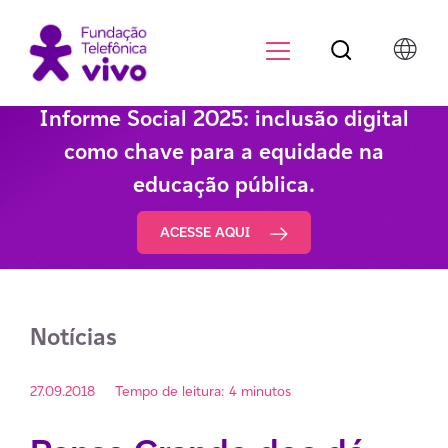
Botão de pesqu
Menu para di
Informe Social 2025: inclusão digital
como chave para a equidade na
educação pública.
ACESSE AQUI
Notícias
27.09.2018
Tempo de leitura: 4 minutos