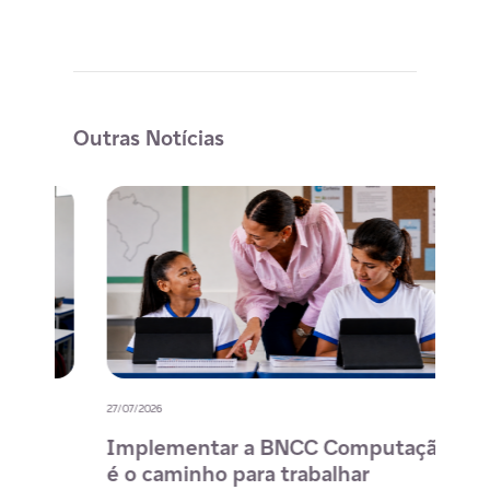
Outras Notícias
27/07/2026
20/07/
o
Implementar a BNCC Computação
12 
é o caminho para trabalhar
des