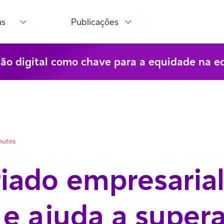
as
Publicações
são digital como chave para a equidade na e
nutos
iado empresaria
 e ajuda a supera