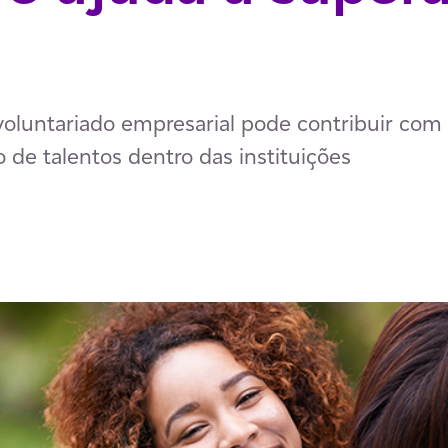
luntariado empresarial pode contribuir com
o de talentos dentro das instituições
p
ail
ia Facebook
har via LinkedIn