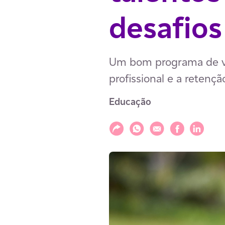
desafios
Um bom programa de vo
profissional e a retençã
Educação
Compartilhar
Compartilhar via WhatsAp
Compartilhar via E-m
Compartilhar v
Compartil