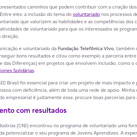
presentados caminhos que podem contribuir com a criação dos 
Entre eles: a inclusão do tema do
voluntariado
nos processos de
ntariado que valorizem as habilidades e as competências dos co
atividades de voluntariado para que os interessados se prog
 direção.
unicação e voluntariado da
Fundação Telefônica Vivo
, também c
nseguir bons resultados e citou como exemplo a parceria entr
de das Diferenças) em projetos que envolvem inclusão, como o
iones Solidárias
.
D Brasil foi essencial para criar um projeto de mais impacto e
essoa com deficiência, além de toda uma rede de apoio. Minha 
 empresarial é justamente essa: procure boas parcerias para a
nto com resultados
ústrias (CNI) encontrou no programa de voluntariado uma forma 
da potencializar o seu programa de Jovens Aprendizes. A exper