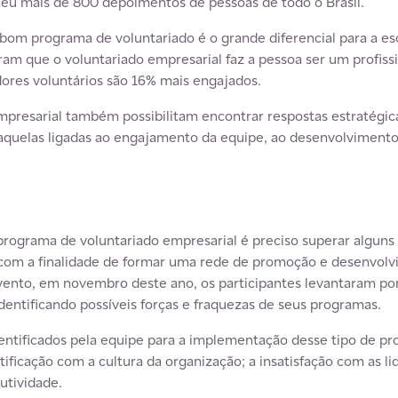
heu mais de 800 depoimentos de pessoas de todo o Brasil.
 bom programa de voluntariado é o grande diferencial para a 
ram que o voluntariado empresarial faz a pessoa ser um profiss
res voluntários são 16% mais engajados.
mpresarial também possibilitam encontrar respostas estratégic
aquelas ligadas ao engajamento da equipe, ao desenvolvimento 
programa de voluntariado empresarial é preciso superar alguns
om a finalidade de formar uma rede de promoção e desenvolv
vento, em novembro deste ano, os participantes levantaram po
dentificando possíveis forças e fraquezas de seus programas.
dentificados pela equipe para a implementação desse tipo de pro
tificação com a cultura da organização; a insatisfação com as li
utividade.