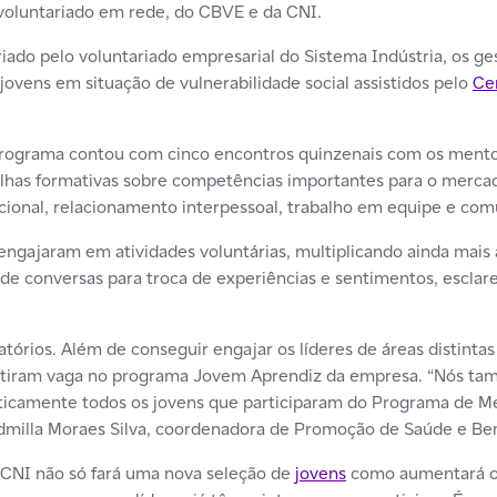
voluntariado em rede, do CBVE e da CNI.
criado pelo voluntariado empresarial do Sistema Indústria, os g
jovens em situação de vulnerabilidade social assistidos pelo
Ce
rograma contou com cinco encontros quinzenais com os mentor
rilhas formativas sobre competências importantes para o merca
ional, relacionamento interpessoal, trabalho em equipe e com
engajaram em atividades voluntárias, multiplicando ainda mais
de conversas para troca de experiências e sentimentos, esclar
atórios. Além de conseguir engajar os líderes de áreas distintas
antiram vaga no programa Jovem Aprendiz da empresa. “Nós ta
aticamente todos os jovens que participaram do Programa de M
udmilla Moraes Silva, coordenadora de Promoção de Saúde e Be
 CNI não só fará uma nova seleção de
jovens
como aumentará o 