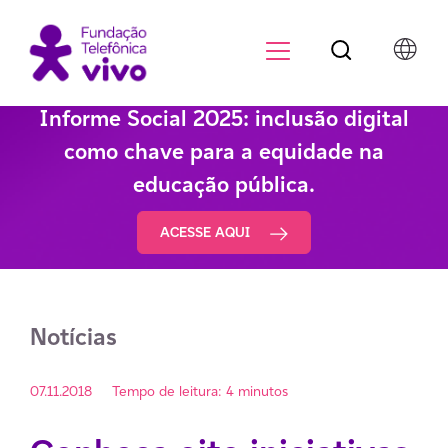
Botão de pesqu
Menu para di
Informe Social 2025: inclusão digital
como chave para a equidade na
educação pública.
ACESSE AQUI
Notícias
07.11.2018
Tempo de leitura: 4 minutos