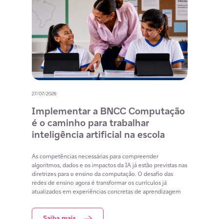
27/07/2026
20/07/
o
Implementar a BNCC Computação
12 
é o caminho para trabalhar
des
m
inteligência artificial na escola
com
na 
cia
As competências necessárias para compreender
lacunas
algoritmos, dados e os impactos da IA já estão previstas nas
Lista 
iar
diretrizes para o ensino da computação. O desafio das
conteú
redes de ensino agora é transformar os currículos já
estuda
atualizados em experiências concretas de aprendizagem
resol
Saiba mais