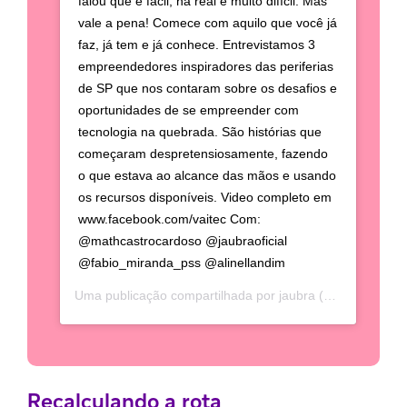
falou que é fácil, na real é muito difícil. Mas
vale a pena! Comece com aquilo que você já
faz, já tem e já conhece. Entrevistamos 3
empreendedores inspiradores das periferias
de SP que nos contaram sobre os desafios e
oportunidades de se empreender com
tecnologia na quebrada. São histórias que
começaram despretensiosamente, fazendo
o que estava ao alcance das mãos e usando
os recursos disponíveis. Video completo em
www.facebook.com/vaitec Com:
@mathcastrocardoso @jaubraoficial
@fabio_miranda_pss @alinellandim
Uma publicação compartilhada por jaubra (@jaubraoficial) em
Recalculando a rota