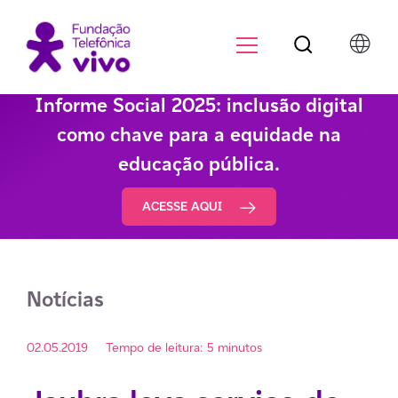
Botão de pesqu
Menu para di
Informe Social 2025: inclusão digital
como chave para a equidade na
educação pública.
ACESSE AQUI
Notícias
02.05.2019
Tempo de leitura: 5 minutos