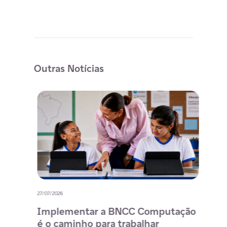
Outras Notícias
27/07/2026
20/07/
o
Implementar a BNCC Computação
12 
é o caminho para trabalhar
des