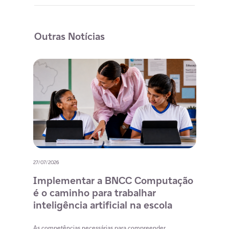
Outras Notícias
27/07/2026
20/07/
o
Implementar a BNCC Computação
12 
é o caminho para trabalhar
des
m
inteligência artificial na escola
com
na 
cia
As competências necessárias para compreender