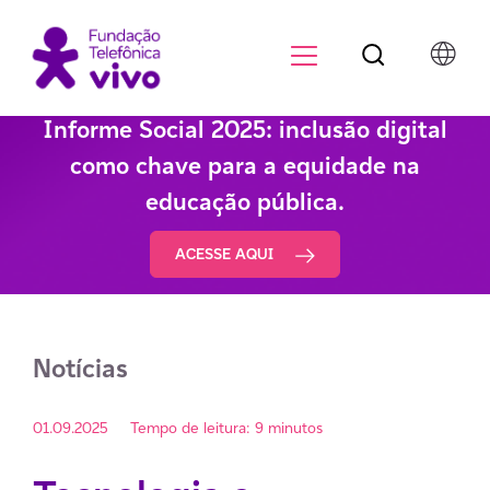
Botão de pesqu
Menu para di
Informe Social 2025: inclusão digital
como chave para a equidade na
educação pública.
ACESSE AQUI
Notícias
01.09.2025
Tempo de leitura: 9 minutos