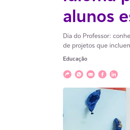
alunos e
Dia do Professor: conhe
de projetos que incluem
Educação
Compartilhar
Compartilhar via WhatsAp
Compartilhar via E-m
Compartilhar v
Compartil