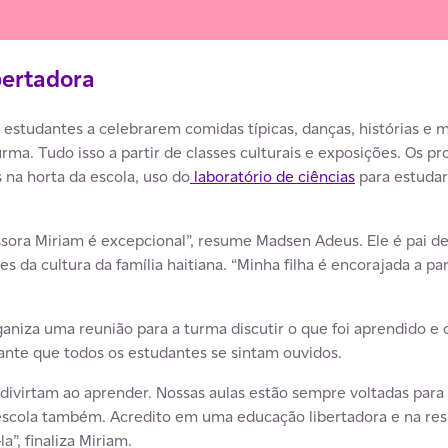
bertadora
s estudantes a celebrarem comidas típicas, danças, histórias e
ma. Tudo isso a partir de classes culturais e exposições. Os pr
 na horta da escola, uso do
laboratório de ciências
para estudar
essora Miriam é excepcional”, resume Madsen Adeus. Ele é pai d
es da cultura da família haitiana. “Minha filha é encorajada a par
ganiza uma reunião para a turma discutir o que foi aprendido e 
rante que todos os estudantes se sintam ouvidos.
ivirtam ao aprender. Nossas aulas estão sempre voltadas para 
scola também. Acredito em uma educação libertadora e na res
”, finaliza Miriam.