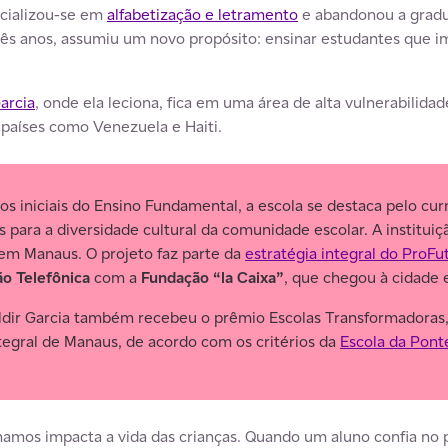
ecializou-se em
alfabetização e letramento
e abandonou a gradu
rês anos, assumiu um novo propósito: ensinar estudantes que im
arcia
, onde ela leciona, fica em uma área de alta vulnerabilida
países como Venezuela e Haiti.
 iniciais do Ensino Fundamental, a escola se destaca pelo currí
 para a diversidade cultural da comunidade escolar. A institui
 em Manaus. O projeto faz parte da
estratégia integral do ProFu
o Telefônica
com a
Fundação “la Caixa”
, que chegou à cidade 
aldir Garcia também recebeu o prêmio Escolas Transformadoras, 
tegral de Manaus, de acordo com os critérios da
Escola da Pont
hamos impacta a vida das crianças. Quando um aluno confia no p