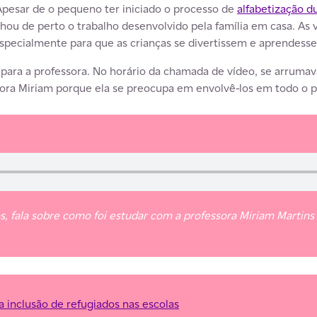
Apesar de o pequeno ter iniciado o processo de
alfabetização d
u de perto o trabalho desenvolvido pela família em casa. As 
especialmente para que as crianças se divertissem e aprende
para a professora. No horário da chamada de vídeo, se arrumava
a Miriam porque ela se preocupa em envolvê-los em todo o pr
s, fala sobre como foi estudar com a professora Miriam Martins
a inclusão de refugiados nas escolas