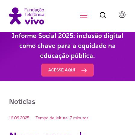
Botão de pesqu
Menu para di
Informe Social 2025: inclusão digital
como chave para a equidade na
educação pública.
ACESSE AQUI
Notícias
16.09.2025
Tempo de leitura: 7 minutos