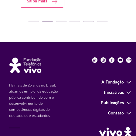
Saiba mais
S
Fundação Telefôni
Fundação Tele
Fundação 
Funda
Fu
A Fundação
Há mais de 25 anos no Brasil,
atuamos em prol da educação
Iniciativas
pública contribuindo com o
Publicações
desenvolvimento de
competências digitais de
Contato
educadores e estudantes.