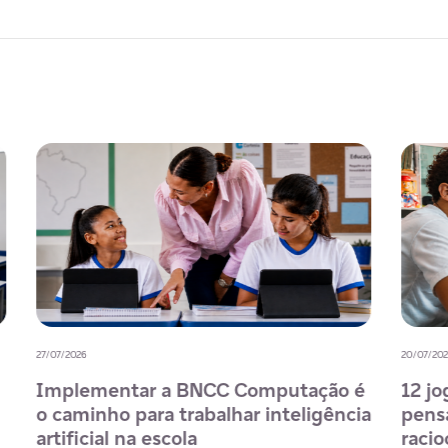
08/07/2026
02/07
Formação de professores de
IA
e a
matemática: como a tecnologia pode
BN
apoiar a aprendizagem docente
es