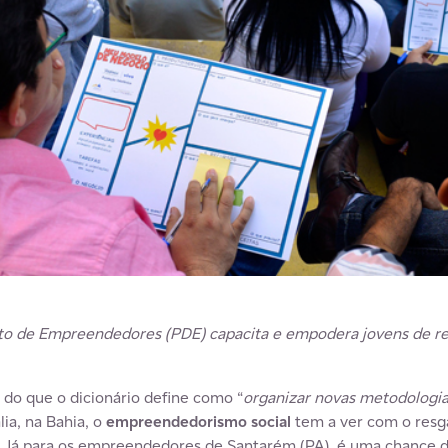
o de Empreendedores (PDE) capacita e empodera jovens de reg
do que o dicionário define como “
organizar novas metodologi
lia, na Bahia, o
empreendedorismo social
tem a ver com o resgat
 Já para os empreendedores de Santarém (PA), é uma chance de