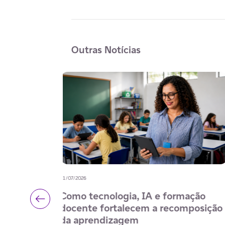
Outras Notícias
15/07/2026
desenvolver
ECA Digital amplia a proteção de
nal e
crianças e adolescentes e fortalec
a
cidadania digital nas escolas