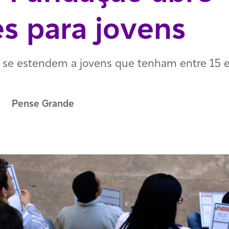
es para jovens
o se estendem a jovens que tenham entre 15 
Pense Grande
p
ail
ia Facebook
har via LinkedIn