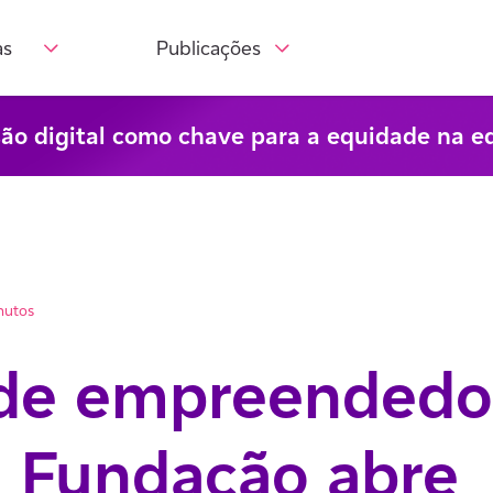
as
Publicações
são digital como chave para a equidade na e
nutos
 de empreendedo
a Fundação abre