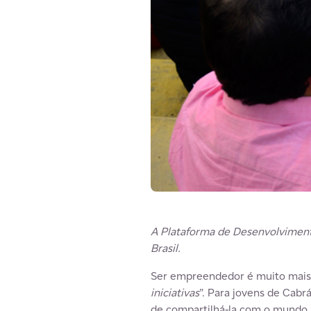
A Plataforma de Desenvolviment
Brasil.
Ser empreendedor é muito mais 
iniciativas
”. Para jovens de Cabrá
de compartilhá-la com o mundo.