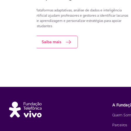
o que transformam
A atualização do Estatuto da Criança e do Adolescente
ativos e ajudam
incorpora novos desafios do ambiente digital e amplia a
nciais para a
responsabilidade das escolas na formação dos estudantes
Para apoiar educadores, a Fundação Telefônica Vivo ofer
gratuitamente o curso Cidadania Digital, da plataforma Es
Conectadas.
Saiba mais
A Fundaç
Quem Som
Parceiros