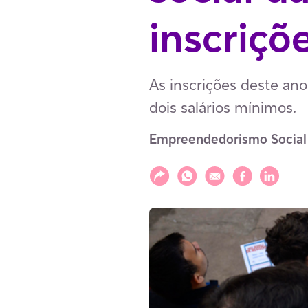
inscriçõ
As inscrições deste an
dois salários mínimos.
Empreendedorismo Social
Compartilhar
Compartilhar via WhatsAp
Compartilhar via E-m
Compartilhar v
Compartil