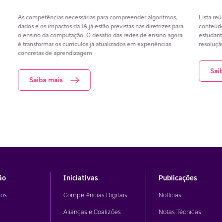
Resultados da Prova Nacional Docente evidenciam desafios na
Dire
formação de professores e mostram como tecnologias digitais
e ou
.
podem apoiar o desenvolvimento profissional docente e
arti
ece
contribuir para a aprendizagem em matemática.
prot
colas
Saiba mais
ão
Iniciativas
Publicações
os
Competências Digitais
Notícias
Alianças e Coalizões
Notas Técnicas