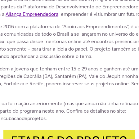
ticipantes da Plataforma de Desenvolvimento de Empreendedores
m a
Aliança Empreendedora
, empreender é vislumbrar um futuro
 de 2016 com a plataforma de “Apoio aos Empreendimentos”, é u
s comunidades de todo o Brasil a se lançarem no universo do 
ão
, que passa desde mentorias online até encontros presenci
to semente – para tirar a ideia do papel. O projeto também se 
ndo aprofundar a discussão sobre o tema.
ndem a jovens que tenham entre 15 e 29 anos e ganhem até um 
egiões de Cabrália (BA), Santarém (PA), Vale do Jequitinhonha 
o, Fortaleza e Recife, podem inscrever seus projetos online. Se
m da formação anteriormente (mas que ainda não tinha refinad
rte do programa neste ano. Confira os detalhes no site:
incubacaodeprojetos.