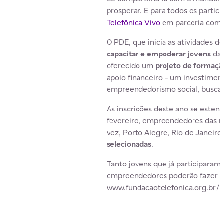
prosperar. E para todos os par
Telefônica Vivo
em parceria co
O PDE, que inicia as atividades
capacitar e empoderar jovens
da
oferecido um
projeto de formaç
apoio financeiro – um investimen
empreendedorismo social, busca
As inscrições deste ano se este
fevereiro, empreendedores das r
vez, Porto Alegre, Rio de Janeir
selecionadas
.
Tanto jovens que já participara
empreendedores poderão fazer pa
www.fundacaotelefonica.org.br/