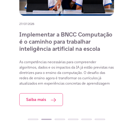
27/07/2026
20/07/
o
Implementar a BNCC Computação
12 
é o caminho para trabalhar
des
m
inteligência artificial na escola
com
na 
cia
As competências necessárias para compreender
lacunas
algoritmos, dados e os impactos da IA já estão previstas nas
Lista 
iar
diretrizes para o ensino da computação. O desafio das
conteú
redes de ensino agora é transformar os currículos já
estuda
atualizados em experiências concretas de aprendizagem
resol
Saiba mais
S