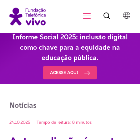
Botão de pesqu
Menu para di
Informe Social 2025: inclusão digital
como chave para a equidade na
educação pública.
ACESSE AQUI
Notícias
24.10.2025
Tempo de leitura: 8 minutos