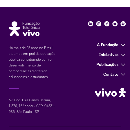
Fundação Telefôni
Fundação Tele
Fundação 
Funda
Fu
A Fundação
Há mais de 25 anos no Brasil,
atuamos em prol da educação
Iniciativas
pública contribuindo com o
Publicações
desenvolvimento de
competências digitais de
Contato
educadores e estudantes.
Av. Eng. Luís Carlos Berrini,
1.376
,
16° andar • CEP: 04571-
936
,
São Paulo • SP