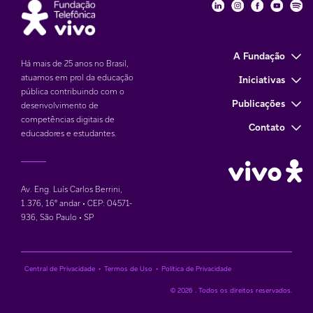
Fundação Telefôni
Fundação Tele
Fundação 
Funda
Fu
A Fundação
Há mais de 25 anos no Brasil,
atuamos em prol da educação
Iniciativas
pública contribuindo com o
Publicações
desenvolvimento de
competências digitais de
Contato
educadores e estudantes.
Av. Eng. Luís Carlos Berrini,
1.376
,
16° andar • CEP: 04571-
936
,
São Paulo • SP
Central de Privacidade
•
Termos de Uso
•
Política de Privacidade
© 2026 . Todos os direitos reservados.