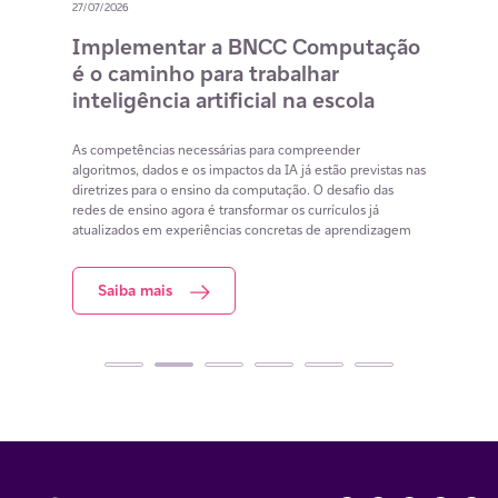
27/07/2026
20/07/
o
Implementar a BNCC Computação
12 
é o caminho para trabalhar
des
m
inteligência artificial na escola
com
na 
cia
As competências necessárias para compreender
lacunas
algoritmos, dados e os impactos da IA já estão previstas nas
Lista 
iar
diretrizes para o ensino da computação. O desafio das
conteú
redes de ensino agora é transformar os currículos já
estuda
atualizados em experiências concretas de aprendizagem
resol
Saiba mais
S