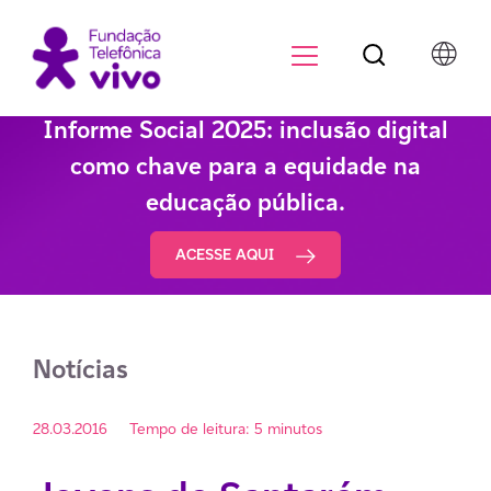
Botão de pesqu
Menu para di
Informe Social 2025: inclusão digital
como chave para a equidade na
educação pública.
ACESSE AQUI
Notícias
28.03.2016
Tempo de leitura: 5 minutos