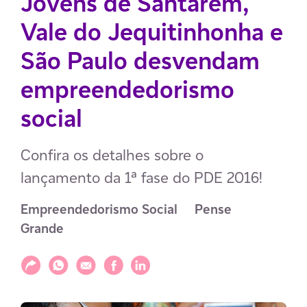
Jovens de Santarém,
Vale do Jequitinhonha e
São Paulo desvendam
empreendedorismo
social
Confira os detalhes sobre o
lançamento da 1ª fase do PDE 2016!
Empreendedorismo Social
Pense 
Grande
Compartilhar
Compartilhar via WhatsApp
Compartilhar via E-mail
Compartilhar via Facebook
Compartilhar via LinkedIn