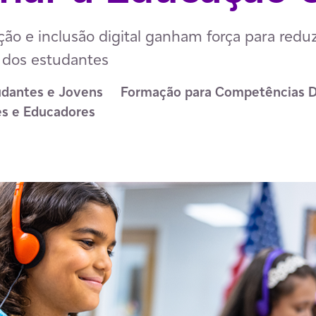
ção e inclusão digital ganham força para redu
 dos estudantes
udantes e Jovens
Formação para Competências Di
es e Educadores
p
ail
ia Facebook
har via LinkedIn