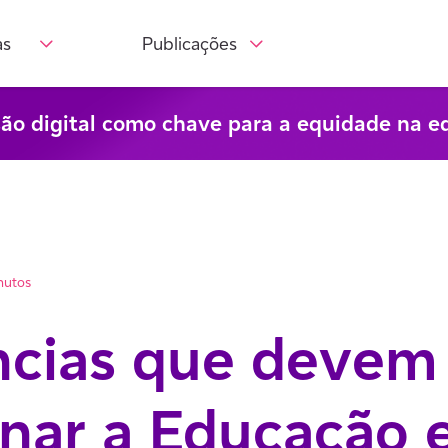
as
Publicações
são digital como chave para a equidade na e
nutos
ncias que devem
onar a Educação