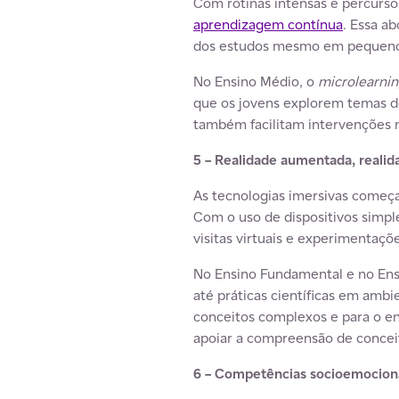
Com rotinas intensas e percurso
aprendizagem contínua
. Essa a
dos estudos mesmo em pequenos 
No Ensino Médio, o
microlearni
que os jovens explorem temas d
também facilitam intervenções m
5 – Realidade aumentada, realida
As tecnologias imersivas começa
Com o uso de dispositivos simpl
visitas virtuais e experimentaç
No Ensino Fundamental e no Ensi
até práticas científicas em amb
conceitos complexos e para o e
apoiar a compreensão de concei
6 – Competências socioemocionai