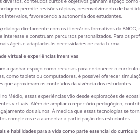
s diversos, conteúdos curtos e objetivos ganham espaço como e
bordagem permite revisões rápidas, desenvolvimento de habilid
intervalos, favorecendo a autonomia dos estudantes.
ng
dialoga diretamente com os itinerários formativos da BNCC, o
e interesse e construam percursos personalizados. Para os pro
ais ágeis e adaptadas às necessidades de cada turma.
de virtual e experiências imersivas
m a ganhar espaço como recursos para enriquecer o currículo e
es, como tablets ou computadores, é possível oferecer simulaç
ões que aproximam os conteúdos da vivência dos estudantes.
no Médio, essas experiências vão desde explorações de ecossi
ientes virtuais. Além de ampliar o repertório pedagógico, cont
ngajamento dos alunos. À medida que essas tecnologias se torn
tos complexos e a aumentar a participação dos estudantes.
s e habilidades para a vida como parte essencial do currículo