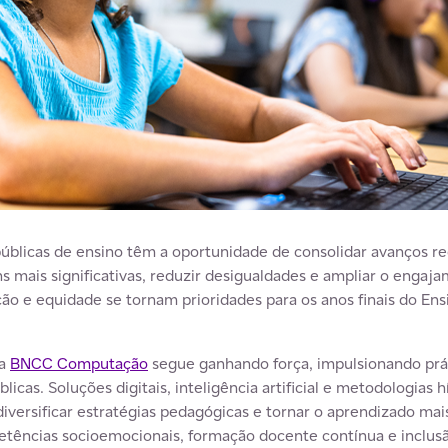
blicas de ensino têm a oportunidade de consolidar avanços re
ns mais significativas, reduzir desigualdades e ampliar o enga
ção e equidade se tornam prioridades para os anos finais do En
da
BNCC Computação
segue ganhando força, impulsionando prá
licas. Soluções digitais, inteligência artificial e metodologias
 diversificar estratégias pedagógicas e tornar o aprendizado ma
tências socioemocionais, formação docente contínua e inclu