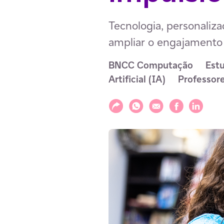
Tecnologia, personaliza
ampliar o engajamento
BNCC Computação
Est
Artificial (IA)
Professor
Compartilhar
Compartilhar via WhatsAp
Compartilhar via E-m
Compartilhar v
Compartil