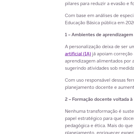
pilares para reduzir a evasão e f
Com base em análises de especia
Educação Básica pública em 202
1 – Ambientes de aprendizagem 
A personalização deixa de ser um
artificial (IA)
já apoiam correção 
aprendizagem alimentados por al
sugerindo atividades sob medida
Com uso responsável dessas ferr
planejamento docente e aument
2 – Formação docente voltada à i
Nenhuma transformação é susten
papel estratégico para que doc
pedagógica e ética. Mais do que
planejamento, enriquecer experi