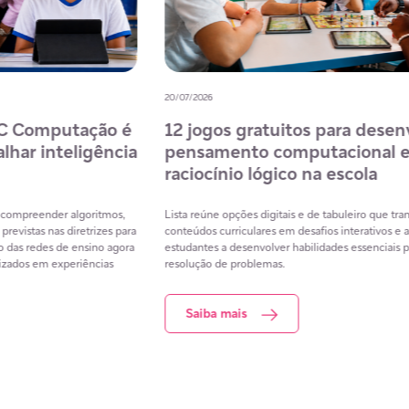
08/07/2026
02/07
Formação de professores de
IA
e a
matemática: como a tecnologia pode
BN
apoiar a aprendizagem docente
es
Resultados da Prova Nacional Docente evidenciam desafios na
Dire
formação de professores e mostram como tecnologias digitais
e ou
.
podem apoiar o desenvolvimento profissional docente e
arti
ece
contribuir para a aprendizagem em matemática.
prot
colas
Saiba mais