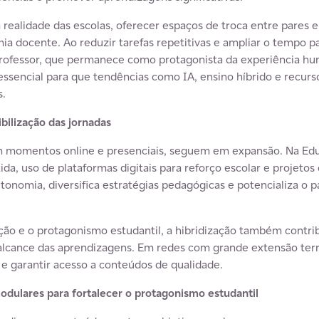
 realidade das escolas, oferecer espaços de troca entre pares 
ia docente. Ao reduzir tarefas repetitivas e ampliar o tempo p
 professor, que permanece como protagonista da experiência h
essencial para que tendências como IA, ensino híbrido e recur
s.
ibilização das jornadas
 momentos online e presenciais, seguem em expansão. Na Educ
rtida, uso de plataformas digitais para reforço escolar e proj
 autonomia, diversifica estratégias pedagógicas e potencializa o
ção e o protagonismo estudantil, a hibridização também contrib
o alcance das aprendizagens. Em redes com grande extensão terr
s e garantir acesso a conteúdos de qualidade.
odulares para fortalecer o protagonismo estudantil