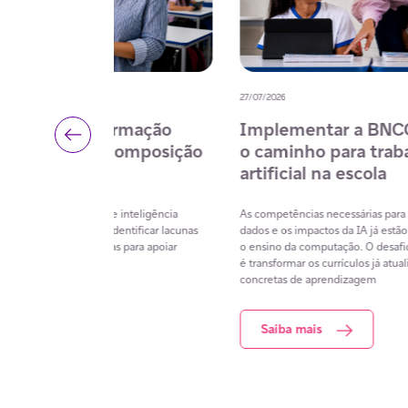
15/07/2026
desenvolver
ECA Digital amplia a proteção de
nal e
crianças e adolescentes e fortalec
a
cidadania digital nas escolas
o que transformam
A atualização do Estatuto da Criança e do Adolescente
ativos e ajudam
incorpora novos desafios do ambiente digital e amplia a
nciais para a
responsabilidade das escolas na formação dos estudantes
Para apoiar educadores, a Fundação Telefônica Vivo ofer
gratuitamente o curso Cidadania Digital, da plataforma Es
Conectadas.
Saiba mais