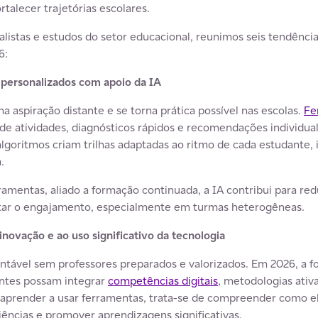
ortalecer trajetórias escolares.
listas e estudos do setor educacional, reunimos seis tendênci
6:
personalizados com apoio da IA
a aspiração distante e se torna prática possível nas escolas.
Fe
de atividades, diagnósticos rápidos e recomendações individua
goritmos criam trilhas adaptadas ao ritmo de cada estudante, i
.
amentas, aliado a formação continuada, a IA contribui para red
ar o engajamento, especialmente em turmas heterogêneas.
novação e ao uso significativo da tecnologia
tável sem professores preparados e valorizados. Em 2026, a 
entes possam integrar
competências digitais
, metodologias ativ
 aprender a usar ferramentas, trata-se de compreender como e
ências e promover aprendizagens significativas.